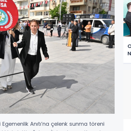
O
N
i Egemenlik Anıtı’na çelenk sunma töreni