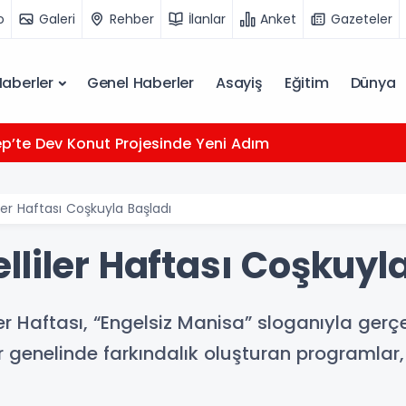
o
Galeri
Rehber
İlanlar
Anket
Gazeteler
Haberler
Genel Haberler
Asayiş
Eğitim
Dünya
p’te Dev Konut Projesinde Yeni Adım
ler Haftası Coşkuyla Başladı
liler Haftası Coşkuyl
r Haftası, “Engelsiz Manisa” sloganıyla gerçe
ehir genelinde farkındalık oluşturan programla