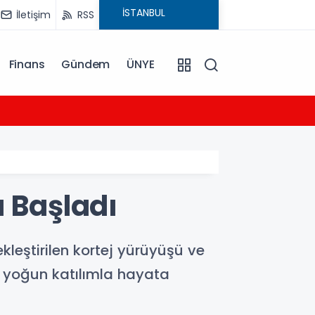
İletişim
RSS
Finans
Gündem
ÜNYE
09:22
Osman
a Başladı
kleştirilen kortej yürüyüşü ve
r, yoğun katılımla hayata