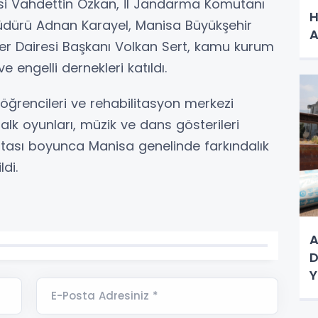
lisi Vahdettin Özkan, İl Jandarma Komutanı
H
Müdürü Adnan Karayel, Manisa Büyükşehir
A
ler Dairesi Başkanı Volkan Sert, kamu kurum
ve engelli dernekleri katıldı.
ğrencileri ve rehabilitasyon merkezi
halk oyunları, müzik ve dans gösterileri
aftası boyunca Manisa genelinde farkındalık
ldi.
A
D
Y
E-Posta Adresiniz *