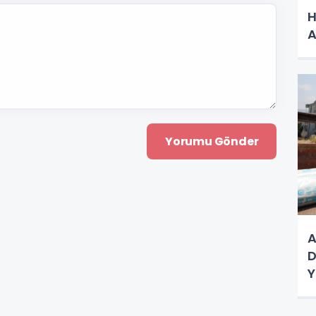
H
A
A
D
Y