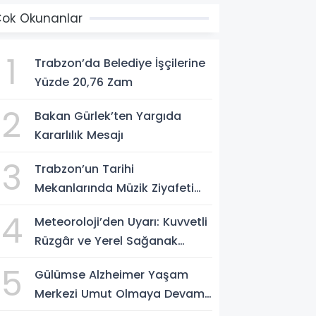
ok Okunanlar
1
Trabzon’da Belediye İşçilerine
Yüzde 20,76 Zam
2
Bakan Gürlek’ten Yargıda
Kararlılık Mesajı
3
Trabzon’un Tarihi
Mekanlarında Müzik Ziyafeti
Başlıyor
4
Meteoroloji’den Uyarı: Kuvvetli
Rüzgâr ve Yerel Sağanak
Bekleniyor
5
Gülümse Alzheimer Yaşam
Merkezi Umut Olmaya Devam
Ediyor