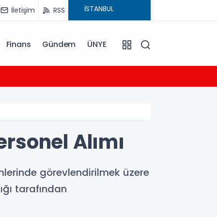
İletişim
RSS
Finans
Gündem
ÜNYE
09:22
Osman
ersonel Alımı
mlerinde görevlendirilmek üzere
ığı tarafından