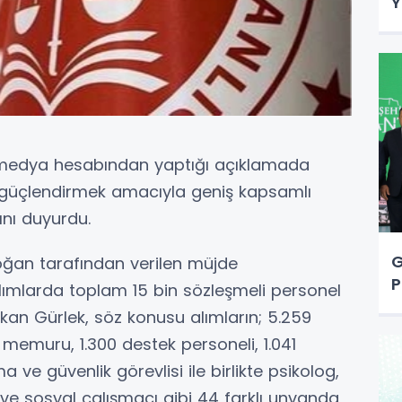
Y
l medya hesabından yaptığı açıklamada
ı güçlendirmek amacıyla geniş kapsamlı
ını duyurdu.
G
ğan tarafından verilen müjde
P
lımlarda toplam 15 bin sözleşmeli personel
an Gürlek, söz konusu alımların; 5.259
 memuru, 1.300 destek personeli, 1.041
 ve güvenlik görevlisi ile birlikte psikolog,
 ve sosyal çalışmacı gibi 44 farklı unvanda