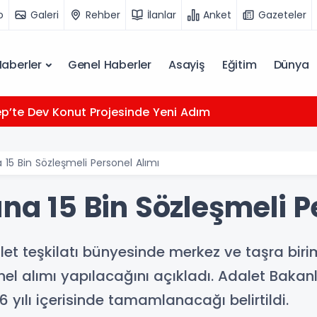
o
Galeri
Rehber
İlanlar
Anket
Gazeteler
Haberler
Genel Haberler
Asayiş
Eğitim
Dünya
p’te Dev Konut Projesinde Yeni Adım
a 15 Bin Sözleşmeli Personel Alımı
ına 15 Bin Sözleşmeli P
let teşkilatı bünyesinde merkez ve taşra biri
el alımı yapılacağını açıkladı. Adalet Bakanl
6 yılı içerisinde tamamlanacağı belirtildi.