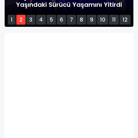
Yaşındaki Sürücü Yaşamını Yitirdi
1
2
3
4
5
6
7
8
9
10
11
12
13
14
15