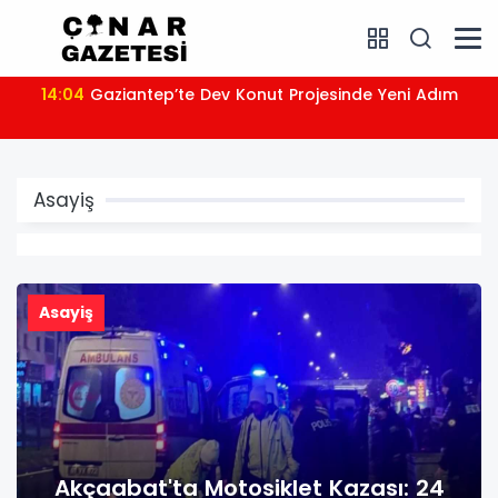
09:22
Osmangazi’de İş ve İşveren Aynı Noktada
Buluşuyor
Asayiş
Asayiş
Akçaabat'ta Motosiklet Kazası: 24