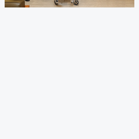
Şanlıurfa’nın Viranşehir ilçesinde yaşayan, 10
yıl önce geçirdiği iş kazasında her iki kolunu
dirsek üstü seviyeden, her iki bacağını ise diz
altı seviyeden kaybeden 38 yaşındaki, dört
çocuk babası Burhan Doğruyol’un bakımını
uzun süre eşi üstlendi.
Eşinin sağlık sorunları yaşamasının ardından
ise bu sorumluluğu 12 yaşındaki kızı Ecrin
devraldı. Yaşadığı mağduriyet, kızı Ecrin’in
babasına yemek yedirdiği anları sosyal
medyada paylaşmasıyla gündeme gelirken,
Başkan Fatma Şahin’in talimatıyla Doğruyol’un