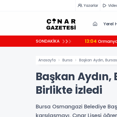
Yazarlar
Vide
Yerel 
13:04
SONDAKİKA
tçi
Ormanya’
Anasayfa
Bursa
Başkan Aydın, Bursasp
Başkan Aydın, 
Birlikte İzledi
Bursa Osmangazi Belediye Başk
karşılaşmayı, Çınar Lisesi öğrenci