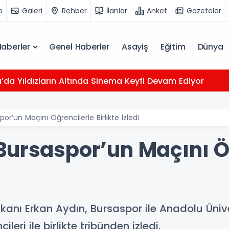
o
Galeri
Rehber
İlanlar
Anket
Gazeteler
Haberler
Genel Haberler
Asayiş
Eğitim
Dünya
da Yıldızların Altında Sinema Keyfi Devam Ediyor
or’un Maçını Öğrencilerle Birlikte İzledi
Bursaspor’un Maçını Ö
anı Erkan Aydın, Bursaspor ile Anadolu Üniv
leri ile birlikte tribünden izledi.