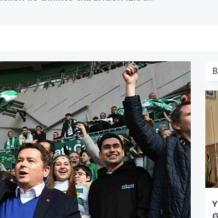
B
Y
G