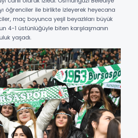
ayı canlı olarak izledi. Osmangazi Belediye
 öğrenciler ile birlikte izleyerek heyecana
iler, maç boyunca yeşil beyazlıları büyük
’un 4-1 üstünlüğüyle biten karşılaşmanın
uluk yaşadı.