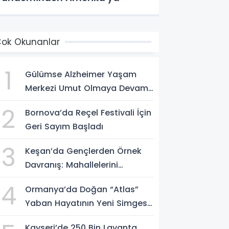
ok Okunanlar
1
Gülümse Alzheimer Yaşam
Merkezi Umut Olmaya Devam
Ediyor
2
Bornova’da Reçel Festivali İçin
Geri Sayım Başladı
3
Keşan’da Gençlerden Örnek
Davranış: Mahallelerini
Temizlediler
4
Ormanya’da Doğan “Atlas”
Yaban Hayatının Yeni Simgesi
Oldu
Kayseri’de 250 Bin Lavanta