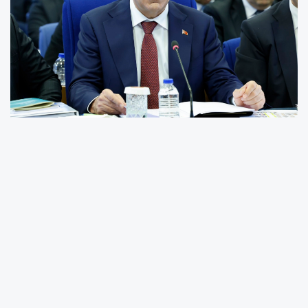
Cumhurbaşkanı Yardımcısı Cevdet Yılmaz,
2026 yılı Nisan ayı işgücü verilerine ilişkin
değerlendirmelerde bulundu. Mevsim
etkisinden arındırılmış verilere göre işsizlik
oranının yüzde 8,2 seviyesinde gerçekleştiğini
belirten Yılmaz, işsizlik oranının 36 aydır tek
haneli seviyede seyrettiğini ifade etti.