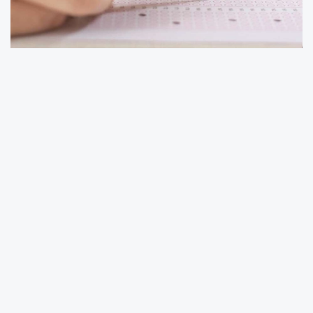
İstanbul Büyükşehir Belediyesi’nin (İBB) toplu
ulaşım araçları, 20 Haziran 2026 Cumartesi ve
21 Haziran 2025 Pazar günü gerçekleştirilecek
YKS’ye girecek öğrencilere ve sınav
görevlilerine ücretsiz hizmet verecek.
Her iki sınav günü için geçerli olacak ücretsiz
toplu ulaşımdan faydalanmak isteyen
öğrencilerin sınav giriş belgesini, görevli
personellerin de görevli belgelerini
göstermeleri yeterli olacak. Sınavın 2 saat
öncesinden başlayan ücretsiz ulaşım imkânı,