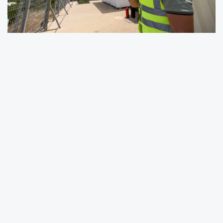
İzmir Büyükşehir Belediyesi, afetlere dirençli
kent hedefi doğrultusunda kritik altyapı
yatırımlarını sürdürüyor. Kent genelinde itfaiye,
zabıta, metro ve birçok belediye biriminin
kullandığı Sayısal Trunk Telsiz Sistemi’nin
önemli merkezlerinden biri olan Gümüldür
Akkaya Telsiz İstasyonu, yenilenen güneş
enerjisi ve enerji depolama sistemi sayesinde
kesintisiz haberleşmenin güvencesi oldu.
Düzenli bakım ve onarım çalışmalarıyla
desteklenen istasyon, olası afet ve acil