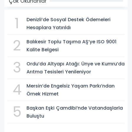
Çok Okunanlar
1
Denizli’de Sosyal Destek Ödemeleri
Hesaplara Yatırıldı
2
Balıkesir Toplu Taşıma AŞ’ye ISO 9001
Kalite Belgesi
3
Ordu’da Altyapı Atağı: Ünye ve Kumru’da
Arıtma Tesisleri Yenileniyor
4
Mersin’de Engelsiz Yaşam Parkı’ndan
Örnek Hizmet
5
Başkan Eşki Çamdibi’nde Vatandaşlarla
Buluştu