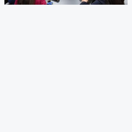
Çevreye duyarlı ve bilinçli nesiller yetişmesine
katkı sunmak amacıyla hizmet veren Çevre
Eğitim ve Bilim Merkezi (ÇEBİM) Mayıs ayı
atölye ve eğitim programı açıklandı. Balıkesir
Büyükşehir Belediyesi Çevre Koruma ve
Kontrol Dairesi Başkanlığı bünyesinde faaliyet
gösteren Çevre Eğitim ve Bilim Merkezi’nde,
farklı yaş gruplarına yönelik hazırlanan
program kapsamında öğrencilerin eğlenerek
öğrenme imkânı bulması ve çevre bilinci
kazanması hedefleniyor. Çeşitli kurum ve
kuruluşların katkılarıyla gerçekleştirilecek