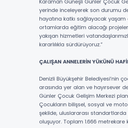
Karaman Güneşli Günler Çocuk Geli
yerinde inceleyerek son durumu değ
hayatına katkı sağlayacak yaşam a
ortamlarda eğitim alacağı projeleri
yakışan hizmetleri vatandaşlarımız
kararlılıkla sürdürüyoruz.”
ÇALIŞAN ANNELERİN YÜKÜNÜ HAFİF
Denizli Büyükşehir Belediyesi’nin ço
arasında yer alan ve hayırsever d
Günler Çocuk Gelişim Merkezi planl
Çocukların bilişsel, sosyal ve mot
şekilde, uluslararası standartlard
oluşuyor. Toplam 1.666 metrekare ka