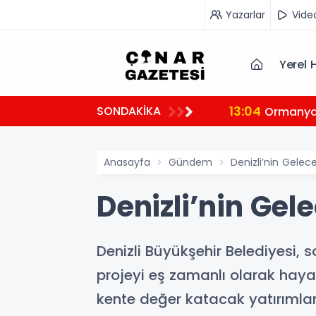
Yazarlar
Vide
Yerel 
13:04
SONDAKİKA
tçi
Ormanya’
Anasayfa
Gündem
Denizli’nin Gelec
Denizli’nin Gel
Denizli Büyükşehir Belediyesi, 
projeyi eş zamanlı olarak haya
kente değer katacak yatırımlar