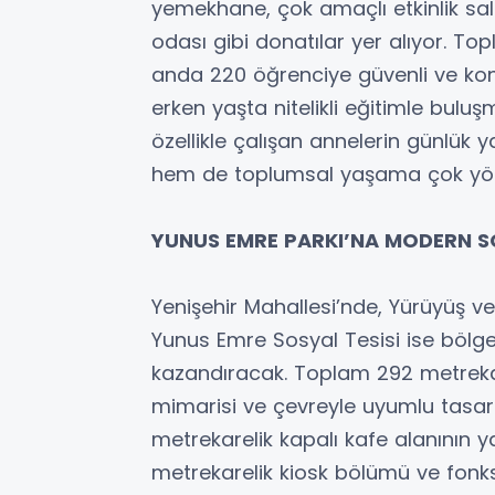
yemekhane, çok amaçlı etkinlik s
odası gibi donatılar yer alıyor. To
anda 220 öğrenciye güvenli ve kon
erken yaşta nitelikli eğitimle bulu
özellikle çalışan annelerin günlük 
hem de toplumsal yaşama çok yön
YUNUS EMRE PARKI’NA MODERN S
Yenişehir Mahallesi’nde, Yürüyüş v
Yunus Emre Sosyal Tesisi ise bölg
kazandıracak. Toplam 292 metrekar
mimarisi ve çevreyle uyumlu tasarı
metrekarelik kapalı kafe alanının y
metrekarelik kiosk bölümü ve fonks