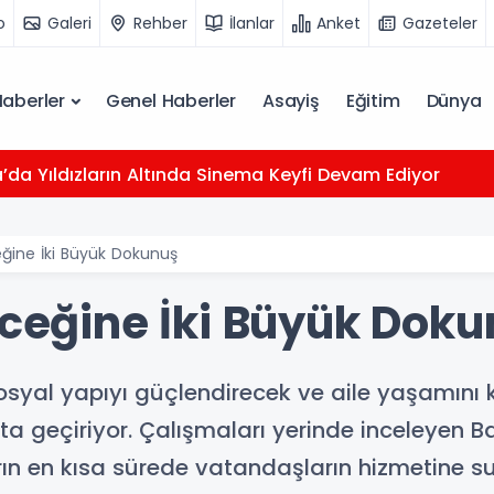
o
Galeri
Rehber
İlanlar
Anket
Gazeteler
Haberler
Genel Haberler
Asayiş
Eğitim
Dünya
da Yıldızların Altında Sinema Keyfi Devam Ediyor
eğine İki Büyük Dokunuş
eceğine İki Büyük Dok
sosyal yapıyı güçlendirecek ve aile yaşamını 
ta geçiriyor. Çalışmaları yerinde inceleyen 
ın en kısa sürede vatandaşların hizmetine sun