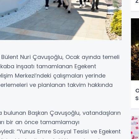
Z
ı Bülent Nuri Çavuşoğlu, Ocak ayında temeli
le kaba inşaatı tamamlanan Egekent
şim Merkezi’ndeki çalışmaları yerinde
lerlemeleri ve planlanan takvim hakkında
O
S
a bulunan Başkan Çavuşoğlu, vatandaşların
ları bir an önce tamamlamayı
 söyledi: “Yunus Emre Sosyal Tesisi ve Egekent