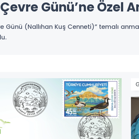
 Çevre Günü’ne Özel 
 Günü (Nallıhan Kuş Cenneti)” temalı anma pu
du.