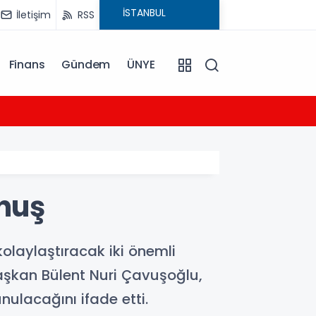
İletişim
RSS
Finans
Gündem
ÜNYE
12:58
Cevdet
unuş
kolaylaştıracak iki önemli
Başkan Bülent Nuri Çavuşoğlu,
ulacağını ifade etti.