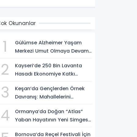
ok Okunanlar
1
Gülümse Alzheimer Yaşam
Merkezi Umut Olmaya Devam
Ediyor
2
Kayseri’de 250 Bin Lavanta
Hasadı Ekonomiye Katkı
Sağlıyor
3
Keşan’da Gençlerden Örnek
Davranış: Mahallelerini
Temizlediler
4
Ormanya’da Doğan “Atlas”
Yaban Hayatının Yeni Simgesi
Oldu
Bornova’da Reçel Festivali İçin