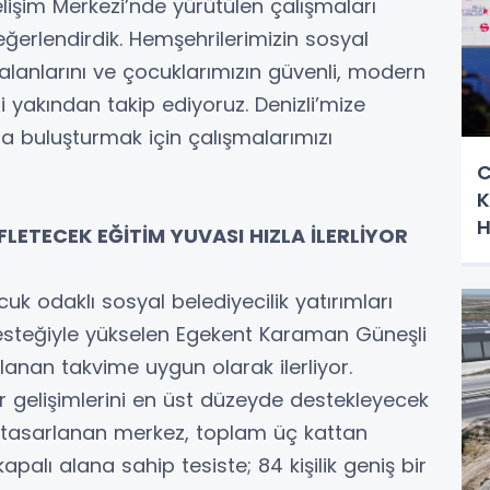
şim Merkezi’nde yürütülen çalışmaları
erlendirdik. Hemşehrilerimizin sosyal
lanlarını ve çocuklarımızın güvenli, modern
 yakından takip ediyoruz. Denizli’mize
la buluşturmak için çalışmalarımızı
C
K
H
LETECEK EĞİTİM YUVASI HIZLA İLERLİYOR
cuk odaklı sosyal belediyecilik yatırımları
esteğiyle yükselen Egekent Karaman Güneşli
anan takvime uygun olarak ilerliyor.
or gelişimlerini en üst düzeyde destekleyecek
a tasarlanan merkez, toplam üç kattan
palı alana sahip tesiste; 84 kişilik geniş bir