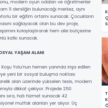
alonu, modern oyun odaları ve öğretmenler
plam 11 dersliğin bulunacağı merkez, aynı
K
forlu bir eğitim ortamı sunacak. Çocukların
Ç
şmasını sağlayacak olan bu dev proje,
S
yaşamını kolaylaştırarak hem aile bütçesine
lü katkı sunacak.
OSYAL YAŞAM ALANI
e Koşu Yolu’nun hemen yanında inşa edilen
eye yeni bir sosyal buluşma noktası
elik alan üzerinde yükselen tesis, modern
mıyla dikkat çekiyor. Projede 250
T
anı sıra, hızlı hizmet sunacak 42
K
iyonel mutfak alanları yer alıyor. Üç
Ö