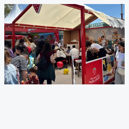
100’ün üzerinde eğitici ve eğlenceli etkinliğin
yer aldığı festivalde binlerce çocuk; sanat,
ekoloji, tasarım, bilim ve geri dönüşüm gibi
alanlarda çeşitli atölye çalışmalarıyla buluştu.