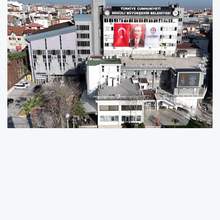
Denizli Büyükşehir Belediyesi’nin eğitimde fırsat
eşitliği ilkesiyle sürdürdüğü sosyal destek
projelerinden olan Test Kitabı Ücreti Desteği,
ihtiyaç sahibi ailelerin bütçesine nefes aldırdı.