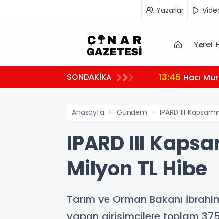
Yazarlar
Vide
Yerel 
13:45
SONDAKİKA
Hacı Mur
Anasayfa
Gündem
IPARD III Kapsamı
IPARD III Kaps
Milyon TL Hibe
Tarım ve Orman Bakanı İbrahim
yapan girişimcilere toplam 375,