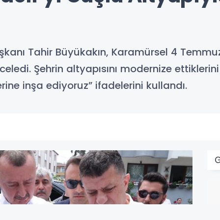
Başkanı Tahir Büyükakın, Karamürsel 4 Temm
nceledi. Şehrin altyapısını modernize ettikler
ine inşa ediyoruz” ifadelerini kullandı.