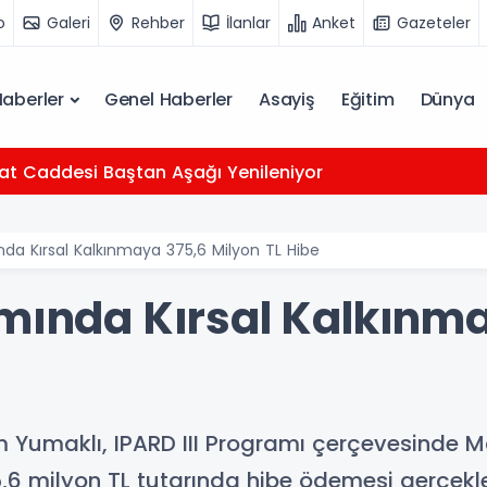
o
Galeri
Rehber
İlanlar
Anket
Gazeteler
Haberler
Genel Haberler
Asayiş
Eğitim
Dünya
at Caddesi Baştan Aşağı Yenileniyor
nda Kırsal Kalkınmaya 375,6 Milyon TL Hibe
amında Kırsal Kalkınm
 Yumaklı, IPARD III Programı çerçevesinde M
6 milyon TL tutarında hibe ödemesi gerçekleşt