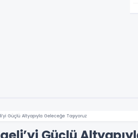
i’yi Güçlü Altyapıyla Geleceğe Taşıyoruz
aeli’yi Güçlü Altyapıy