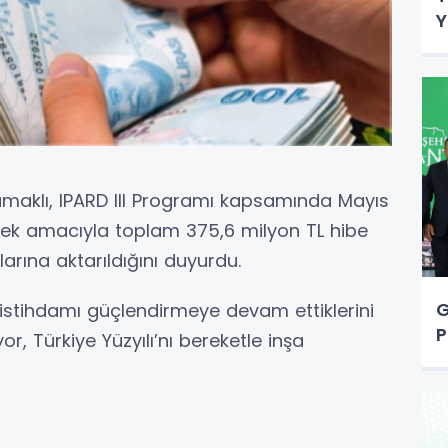
Y
maklı, IPARD III Programı kapsamında Mayıs
mek amacıyla toplam 375,6 milyon TL hibe
arına aktarıldığını duyurdu.
G
 istihdamı güçlendirmeye devam ettiklerini
P
ıyor, Türkiye Yüzyılı’nı bereketle inşa