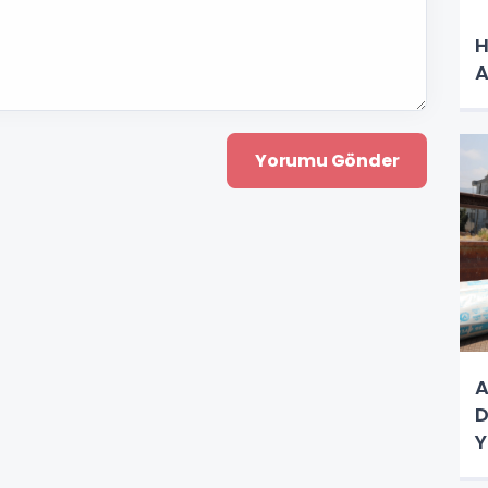
H
A
A
D
Y