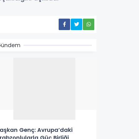
Gündem
aşkan Genç: Avrupa’daki
rabzonlularla Güç Birliği