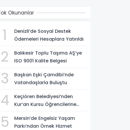
ok Okunanlar
1
Denizli’de Sosyal Destek
Ödemeleri Hesaplara Yatırıldı
2
Balıkesir Toplu Taşıma AŞ’ye
ISO 9001 Kalite Belgesi
3
Başkan Eşki Çamdibi’nde
Vatandaşlarla Buluştu
4
Keçiören Belediyesi’nden
Kur’an Kursu Öğrencilerine
İkram Desteği
5
Mersin’de Engelsiz Yaşam
Parkı’ndan Örnek Hizmet