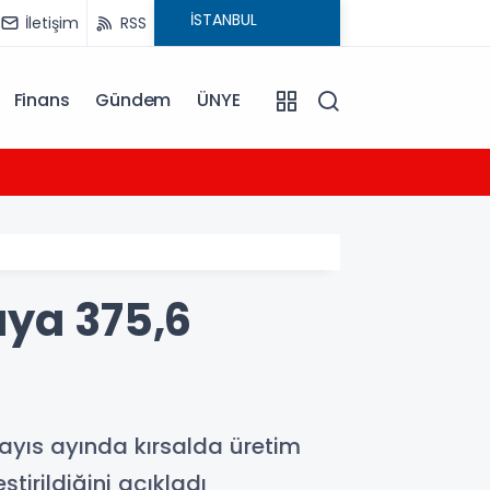
İletişim
RSS
Finans
Gündem
ÜNYE
12:31
Antalya
aya 375,6
ayıs ayında kırsalda üretim
irildiğini açıkladı