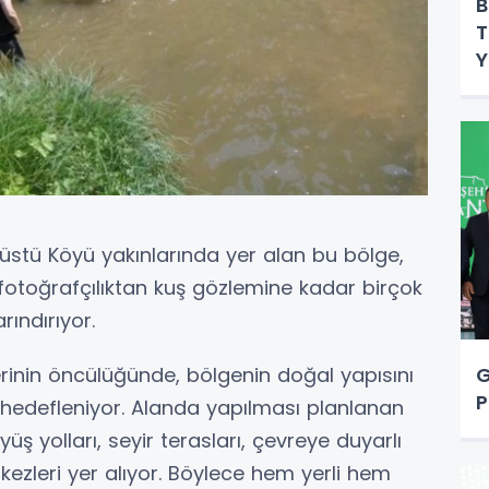
B
T
Y
lüstü Köyü yakınlarında yer alan bu bölge,
fotoğrafçılıktan kuş gözlemine kadar birçok
rındırıyor.
G
erinin öncülüğünde, bölgenin doğal yapısını
P
hedefleniyor. Alanda yapılması planlanan
ş yolları, seyir terasları, çevreye duyarlı
kezleri yer alıyor. Böylece hem yerli hem