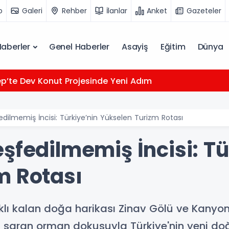
o
Galeri
Rehber
İlanlar
Anket
Gazeteler
Haberler
Genel Haberler
Asayiş
Eğitim
Dünya
p’te Dev Konut Projesinde Yeni Adım
edilmemiş İncisi: Türkiye’nin Yükselen Turizm Rotası
şfedilmemiş İncisi: Tü
m Rotası
klı kalan doğa harikası Zinav Gölü ve Kanyonu
saran orman dokusuyla Türkiye'nin yeni doğa