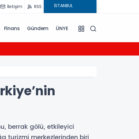
İletişim
RSS
Finans
Gündem
ÜNYE
09:22
Osman
rkiye’nin
, berrak gölü, etkileyici
 turizmi merkezlerinden biri