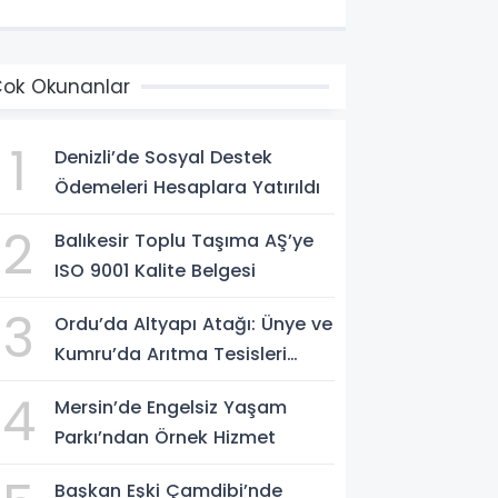
ok Okunanlar
1
Denizli’de Sosyal Destek
Ödemeleri Hesaplara Yatırıldı
2
Balıkesir Toplu Taşıma AŞ’ye
ISO 9001 Kalite Belgesi
3
Ordu’da Altyapı Atağı: Ünye ve
Kumru’da Arıtma Tesisleri
Yenileniyor
4
Mersin’de Engelsiz Yaşam
Parkı’ndan Örnek Hizmet
Başkan Eşki Çamdibi’nde