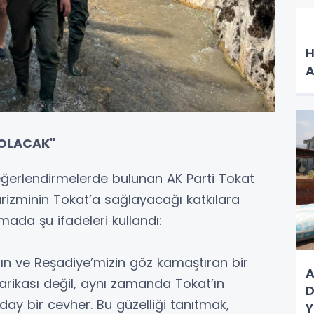
H
A
 OLACAK"
eğerlendirmelerde bulunan AK Parti Tokat
urizminin Tokat’a sağlayacağı katkılara
amada şu ifadeleri kullandı:
ın ve Reşadiye’mizin göz kamaştıran bir
A
arikası değil, aynı zamanda Tokat’ın
D
ay bir cevher. Bu güzelliği tanıtmak,
Y