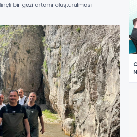
linçli bir gezi ortamı oluşturulması
O
N