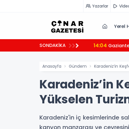
Yazarlar
Vide
Yerel 
14:04
SONDAKİKA
Gaziante
Anasayfa
Gündem
Karadeniz’in Keşf
Karadeniz’in Ke
Yükselen Turiz
Karadeniz'in iç kesimlerinde sa
kanyon manzarası ve çevresini 