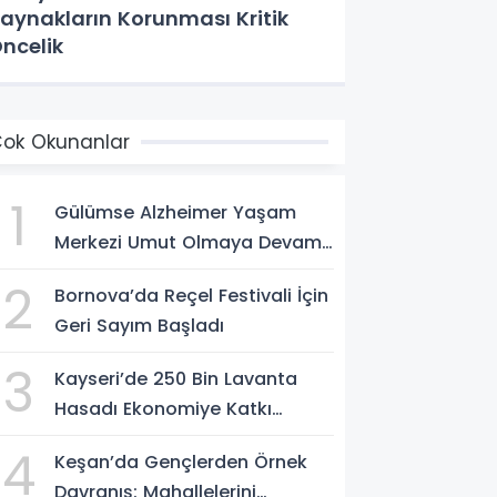
aynakların Korunması Kritik
ncelik
ok Okunanlar
1
Gülümse Alzheimer Yaşam
Merkezi Umut Olmaya Devam
Ediyor
2
Bornova’da Reçel Festivali İçin
Geri Sayım Başladı
3
Kayseri’de 250 Bin Lavanta
Hasadı Ekonomiye Katkı
Sağlıyor
4
Keşan’da Gençlerden Örnek
Davranış: Mahallelerini