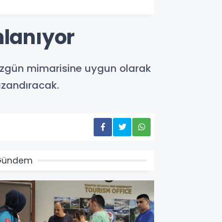
nlanıyor
ı özgün mimarisine uygun olarak
kazandıracak.
Gündem