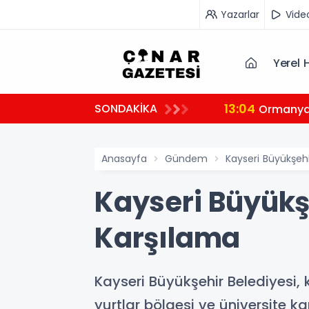
Yazarlar
Vide
Yerel 
13:04
SONDAKİKA
tçi
Ormanya’
Anasayfa
Gündem
Kayseri Büyükşehi
Kayseri Büyükşe
Karşılama
Kayseri Büyükşehir Belediyesi, 
yurtlar bölgesi ve üniversite 