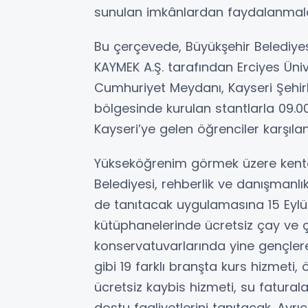
sunulan imkânlardan faydalanmala
Bu çerçevede, Büyükşehir Belediyesi 
KAYMEK A.Ş. tarafından Erciyes Ünive
Cumhuriyet Meydanı, Kayseri Şehirl
bölgesinde kurulan stantlarla 09.00
Kayseri’ye gelen öğrenciler karşıla
Yükseköğrenim görmek üzere kente
Belediyesi, rehberlik ve danışmanlık 
de tanıtacak uygulamasına 15 Eylül
kütüphanelerinde ücretsiz çay ve ço
konservatuvarlarında yine gençler
gibi 19 farklı branşta kurs hizmeti,
ücretsiz kaybis hizmeti, su fatural
dostu faaliyetlerini tanıtacak. Ayrı