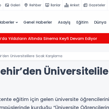
o
Galeri
Rehber
İlanlar
Anket
Gazeteler
Haberler
Genel Haberler
Asayiş
Eğitim
Dünya
da Yıldızların Altında Sinema Keyfi Devam Ediyor
r’den Üniversitelilere Sıcak Karşılama
hir’den Üniversitelile
kente eğitim için gelen üniversite öğrenciler
kampüslerinde kurduğu “Üniversite Öğrenciler