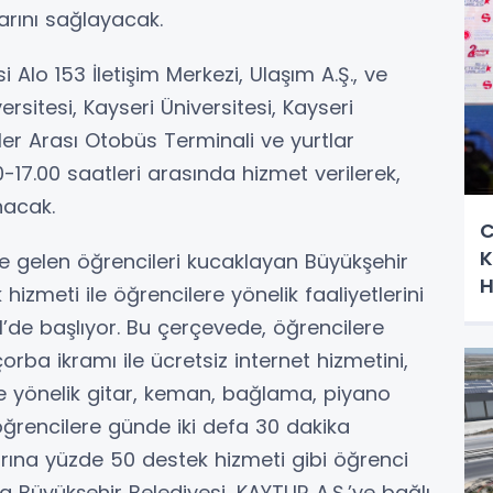
rını sağlayacak.
Alo 153 İletişim Merkezi, Ulaşım A.Ş., ve
rsitesi, Kayseri Üniversitesi, Kayseri
er Arası Otobüs Terminali ve yurtlar
-17.00 saatleri arasında hizmet verilerek,
nacak.
C
K
 gelen öğrencileri kucaklayan Büyükşehir
H
hizmeti ile öğrencilere yönelik faaliyetlerini
’de başlıyor. Bu çerçevede, öğrencilere
rba ikramı ile ücretsiz internet hizmetini,
e yönelik gitar, keman, bağlama, piyano
 öğrencilere günde iki defa 30 dakika
arına yüzde 50 destek hizmeti gibi öğrenci
ca Büyükşehir Belediyesi, KAYTUR A.Ş.’ye bağlı