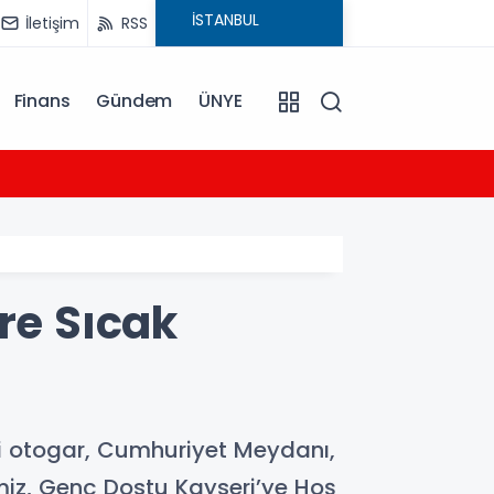
İletişim
RSS
Finans
Gündem
ÜNYE
12:58
Cevdet
re Sıcak
ini otogar, Cumhuriyet Meydanı,
imiz, Genç Dostu Kayseri’ye Hoş