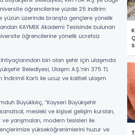
niversite öğrencilerine yüzde 25 indirim
e yüzün üzerinde branşta gençlere yönelik
e yandan KAYMEK Akademi Tesisinde bulunan
K
ersite öğrencilerine yönelik ücretsiz
Ç
S
ihtiyaçlarından biri olan şehir için ulaşımda
kşehir Belediyesi, Ulaşım A.Ş.’nin 375 TL
İndirimli Kartı ile ucuz ve kaliteli ulaşım
mduh Büyükkılıç, “Kayseri Büyükşehir
sanatsal, mesleki ve kişisel gelişim kursları,
r ve yarışmaları, modern tesisleri ile
ençlerimize yükseköğrenimlerini huzur ve
T