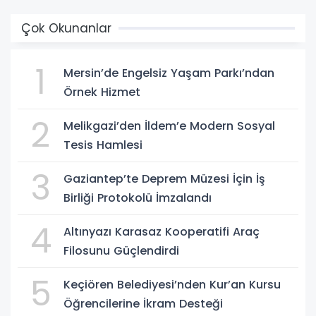
Çok Okunanlar
1
Mersin’de Engelsiz Yaşam Parkı’ndan
Örnek Hizmet
2
Melikgazi’den İldem’e Modern Sosyal
Tesis Hamlesi
3
Gaziantep’te Deprem Müzesi İçin İş
Birliği Protokolü İmzalandı
4
Altınyazı Karasaz Kooperatifi Araç
Filosunu Güçlendirdi
5
Keçiören Belediyesi’nden Kur’an Kursu
Öğrencilerine İkram Desteği