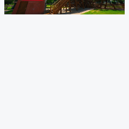
Sakarya Büyükşehir Belediyesi, şehrin simge
yapılarından olan Tarihi Çark ve Yel
Değirmen’inde restorasyon çalışmalarını
tamamladı.
Aziz Duran Parkı’nda yer alan ve yıllar
içerisinde ahşap yapısında deformasyon
meydana gelen yapılar, ekiplerin titiz
çalışmalarıyla aslına uygun olarak yeniden
restore edildi.