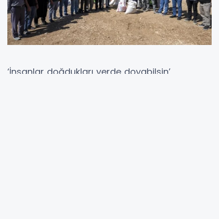
‘İnsanlar doğdukları yerde doyabilsin’
anlayışını benimseyen Büyükşehir ekipleri,
üreticilerin toprağa tutunabilmesi için umut
olmayı sürdürüyor. Birbirinden kıymetli
hizmetlere imza atan ekiplerin projelerinden
birisi de ‘Tohum Eleme Makinesi’ desteği oldu.
Bu destek ile tahıl üretimi yapan, kırsal
mahallelerdeki üreticilerin tahıllarının elenerek,
ürün değerinin arttırılması, kaliteli
tohumlukların ayrıştırılıp ilaçlanması
amaçlandı.