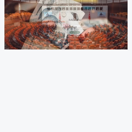
24 Haziran 2026 tarihinde kabul edilen ve
bugün Resmi Gazete’de yayımlanan 7587
sayılı “Bazı Kanunlarda Değişiklik Yapılmasına
Dair Kanun” ile çeşitli alanlarda önemli
düzenlemeler hayata geçti.
Kanunun öne çıkan maddeleri şöyle oldu: