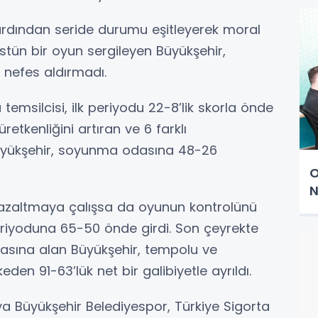
ardından seride durumu eşitleyerek moral
stün bir oyun sergileyen Büyükşehir,
nefes aldırmadı.
temsilcisi, ilk periyodu 22-8’lik skorla önde
retkenliğini artıran ve 6 farklı
üyükşehir, soyunma odasına 48-26
O
N
 azaltmaya çalışsa da oyunun kontrolünü
periyoduna 65-50 önde girdi. Son çeyrekte
kasına alan Büyükşehir, tempolu ve
en 91-63’lük net bir galibiyetle ayrıldı.
a Büyükşehir Belediyespor, Türkiye Sigorta