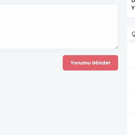
D
Y
Ç