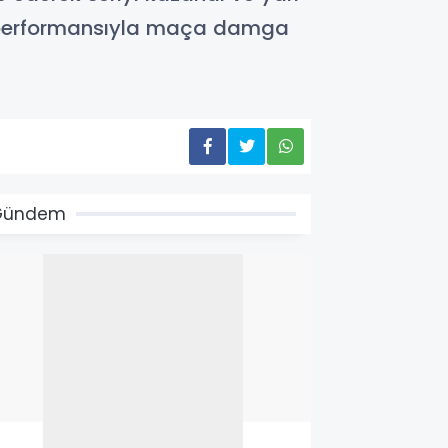
ili performansıyla maça damga
Gündem