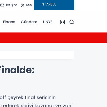
İletişim
RSS
Finans
Gündem
ÜNYE
09:22
Osman
inalde:
f çeyrek final serisinin
ederek seriyi kazandı ve yarı