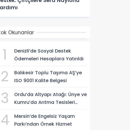
estek: Çiftçilere Sera Naylonu
ardımı
ok Okunanlar
1
Denizli’de Sosyal Destek
Ödemeleri Hesaplara Yatırıldı
2
Balıkesir Toplu Taşıma AŞ’ye
ISO 9001 Kalite Belgesi
3
Ordu’da Altyapı Atağı: Ünye ve
Kumru’da Arıtma Tesisleri
Yenileniyor
4
Mersin’de Engelsiz Yaşam
Parkı’ndan Örnek Hizmet