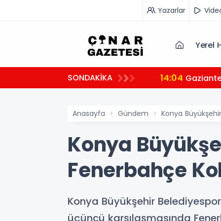
Yazarlar
Vide
Yerel 
14:04
SONDAKİKA
Gaziante
Anasayfa
Gündem
Konya Büyükşehir 
Konya Büyükşeh
Fenerbahçe Kole
Konya Büyükşehir Belediyespor, 
üçüncü karşılaşmasında Fenerb