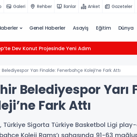
o
Galeri
Rehber
İlanlar
Anket
Gazeteler
Haberler
Genel Haberler
Asayiş
Eğitim
Dünya
p’te Dev Konut Projesinde Yeni Adım
Belediyespor Yarı Finalde: Fenerbahçe Koleji’ne Fark Attı
ir Belediyespor Yarı F
ji’ne Fark Attı
Türkiye Sigorta Türkiye Basketbol Ligi play-of
ahçe Koleji Rams’ı sahasında 91-63 mağlup 