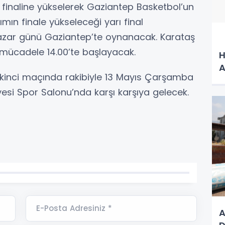
ı finaline yükselerek Gaziantep Basketbol’un
kımın finale yükseleceği yarı final
azar günü Gaziantep’te oynanacak. Karataş
ücadele 14.00’te başlayacak.
H
A
n ikinci maçında rakibiyle 13 Mayıs Çarşamba
yesi Spor Salonu’nda karşı karşıya gelecek.
E-Posta Adresiniz *
A