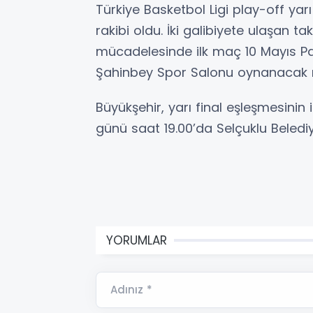
Türkiye Basketbol Ligi play-off yar
rakibi oldu. İki galibiyete ulaşan ta
mücadelesinde ilk maç 10 Mayıs P
Şahinbey Spor Salonu oynanacak m
Büyükşehir, yarı final eşleşmesini
günü saat 19.00’da Selçuklu Beledi
YORUMLAR
Adınız *