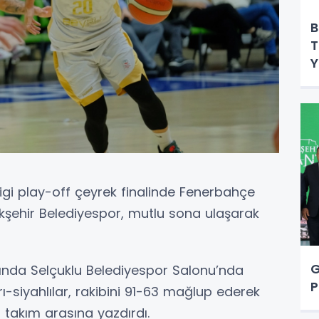
B
T
Y
Ligi play-off çeyrek finalinde Fenerbahçe
kşehir Belediyespor, mutlu sona ulaşarak
G
ında Selçuklu Belediyespor Salonu’nda
P
ı-siyahlılar, rakibini 91-63 mağlup ederek
t takım arasına yazdırdı.