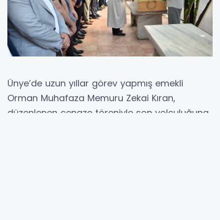
Ünye’de uzun yıllar görev yapmış emekli
Orman Muhafaza Memuru Zekai Kıran,
düzenlenen cenaze töreniyle son yolculuğuna
uğurlandı. Önceki dönem Dışişleri ve Aile ile
Sosyal Politikalar Bakan Yardımcılığı
görevlerinde bulunan Ünyeli bürokrat Yavuz
Selim Kıran’ın amcası olan Zekai Kıran’ın vefatı,
ailesi ve sevenleri tarafından derin bir
üzüntüyle karşılandı.