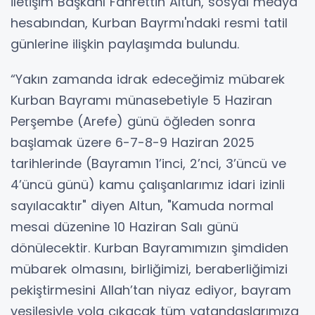
İletişim Başkanı Fahrettin Altun, sosyal medya
hesabından, Kurban Bayrmı'ndaki resmi tatil
günlerine ilişkin paylaşımda bulundu.
“Yakın zamanda idrak edeceğimiz mübarek
Kurban Bayramı münasebetiyle 5 Haziran
Perşembe (Arefe) günü öğleden sonra
başlamak üzere 6-7-8-9 Haziran 2025
tarihlerinde (Bayramın 1’inci, 2’nci, 3’üncü ve
4’üncü günü) kamu çalışanlarımız idari izinli
sayılacaktır" diyen Altun, "Kamuda normal
mesai düzenine 10 Haziran Salı günü
dönülecektir. Kurban Bayramımızın şimdiden
mübarek olmasını, birliğimizi, beraberliğimizi
pekiştirmesini Allah’tan niyaz ediyor, bayram
vesilesiyle yola çıkacak tüm vatandaşlarımıza