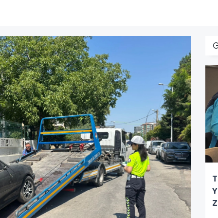
T
Y
Z