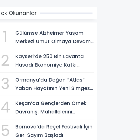
ok Okunanlar
1
Gülümse Alzheimer Yaşam
Merkezi Umut Olmaya Devam
Ediyor
2
Kayseri’de 250 Bin Lavanta
Hasadı Ekonomiye Katkı
Sağlıyor
3
Ormanya’da Doğan “Atlas”
Yaban Hayatının Yeni Simgesi
Oldu
4
Keşan’da Gençlerden Örnek
Davranış: Mahallelerini
Temizlediler
5
Bornova’da Reçel Festivali İçin
Geri Sayım Başladı