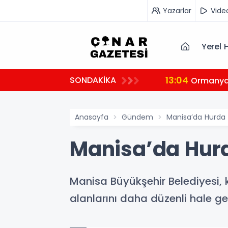
Yazarlar
Vide
Yerel 
13:04
SONDAKİKA
tçi
Ormanya’
Anasayfa
Gündem
Manisa’da Hurda A
Manisa’da Hurd
Manisa Büyükşehir Belediyesi, k
alanlarını daha düzenli hale g