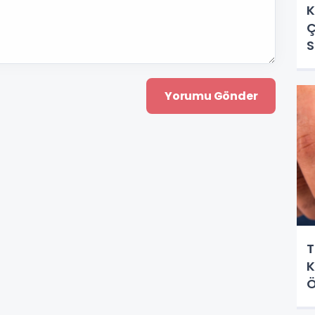
K
Ç
S
T
K
Ö