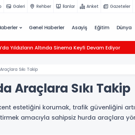
o
Galeri
Rehber
İlanlar
Anket
Gazeteler
Haberler
Genel Haberler
Asayiş
Eğitim
Dünya
da Yıldızların Altında Sinema Keyfi Devam Ediyor
raçlara Sıkı Takip
a Araçlara Sıkı Takip
ent estetiğini korumak, trafik güvenliğini ar
etirmek amacıyla sahipsiz hurda araçlara yön