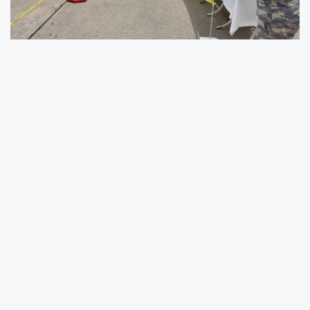
Milli Savunma Bakanlığı, Balıkesir’deki 9. Ana
Jet Üs Komutanlığı’nda düzenlenen “Hava
Kuvvetleri KBRN Tatbikatı-2025”in başarıyla
tamamlandığını duyurdu.
Hava Kuvvetleri Kimyasal, Biyolojik, Radyolojik
ve Nükleer (KBRN) Uzman Savunma Bölük
Komutanlığı personeli tarafından
gerçekleştirilen tatbikat, KBRN tehditlerine karşı
hazırlık seviyesini artırmayı ve uzman
personelin müdahale kabiliyetlerini test etmeyi
amaçladı.