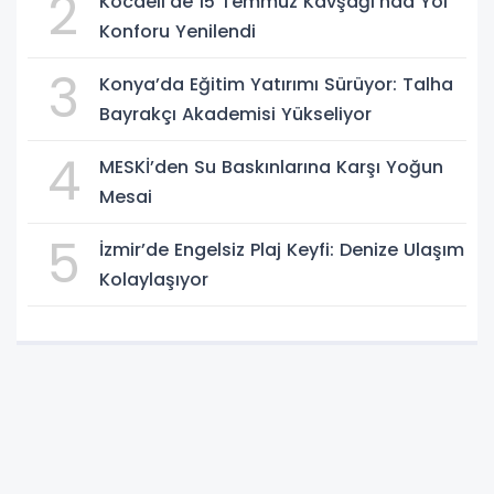
2
Kocaeli’de 15 Temmuz Kavşağı’nda Yol
Konforu Yenilendi
3
Konya’da Eğitim Yatırımı Sürüyor: Talha
Bayrakçı Akademisi Yükseliyor
4
MESKİ’den Su Baskınlarına Karşı Yoğun
Mesai
5
İzmir’de Engelsiz Plaj Keyfi: Denize Ulaşım
Kolaylaşıyor