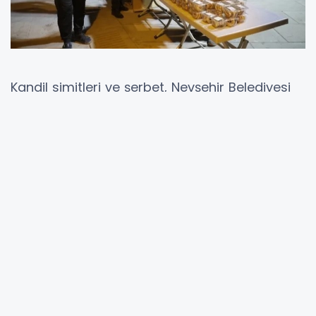
Kandil simitleri ve şerbet, Nevşehir Belediyesi
görevlileri tarafından camilerin önüne kurulan
stantlardan vatandaşlara ikram edildi.
Nevşehirli vatandaşlar yatsı namazında
okunan Kur’ân-ı Kerim, mevlid-i şerif, salât-u
selâm, ilâhî, kaside ve dualar eşliğinde
mübarek Mevlit gecesinin feyiz ve
bereketinden istifade ederek dua etti.
Alemlere rahmet olarak dünyaya gelen sevgili
Peygamberimiz Hz. Muhammed’in (S.A.V.)