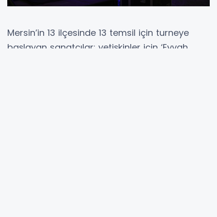
Mersin’in 13 ilçesinde 13 temsil için turneye
başlayan sanatçılar; yetişkinler için ‘Eyvah
Nadir’, çocuklar içinse ‘Hayal Dünyası’ oyununu
sahneleyecek.
Sanatı ve sanatçıyı her zaman destekleyen
Türkiye Belediyeler Birliği ve Mersin Büyükşehir
Belediye Başkanı Vahap Seçer’in öncülüğünde
daha da genişleyen, sanatçı kadrosu ile
Mersin’de büyük bir seyirci kitlesi yakalayan
Şehir Tiyatrosu, birbirinden güzel oyunları ile
sanat sezonu boyunca seyirciden takdir
topladı.