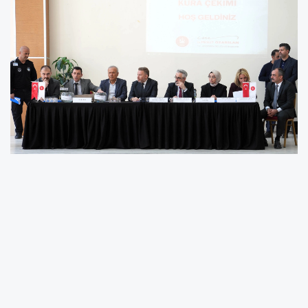
Ankara Keçiören Belediyesi tarafından
Bağlum’da kurulan kurban pazarında
besicilerin çadır kuracakları noktaların tamamı
herhangi bir kontenjan ayrılmaksızın canlı
yayında ve noter huzurunda kurayla belirlendi.