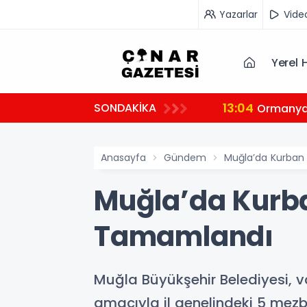
Yazarlar
Vide
Yerel 
13:04
SONDAKİKA
tçi
Ormanya’
Anasayfa
Gündem
Muğla’da Kurban 
Muğla’da Kurba
Tamamlandı
Muğla Büyükşehir Belediyesi, v
amacıyla il genelindeki 5 mezb