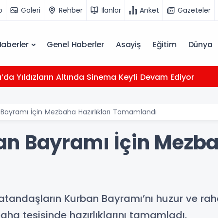
o
Galeri
Rehber
İlanlar
Anket
Gazeteler
Haberler
Genel Haberler
Asayiş
Eğitim
Dünya
da Yıldızların Altında Sinema Keyfi Devam Ediyor
Bayramı İçin Mezbaha Hazırlıkları Tamamlandı
n Bayramı İçin Mezbah
atandaşların Kurban Bayramı’nı huzur ve rahat
aha tesisinde hazırlıklarını tamamladı.