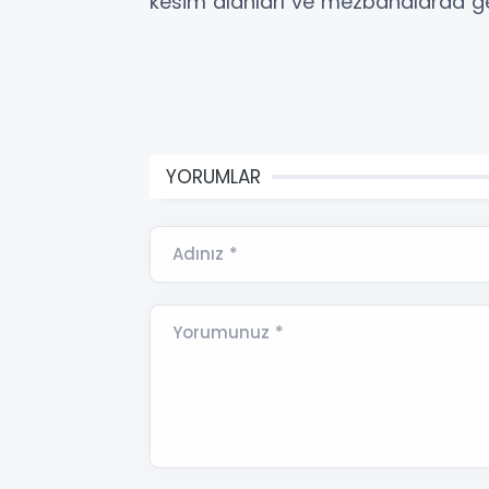
kesim alanları ve mezbahalarda ge
YORUMLAR
Adınız *
Yorumunuz *