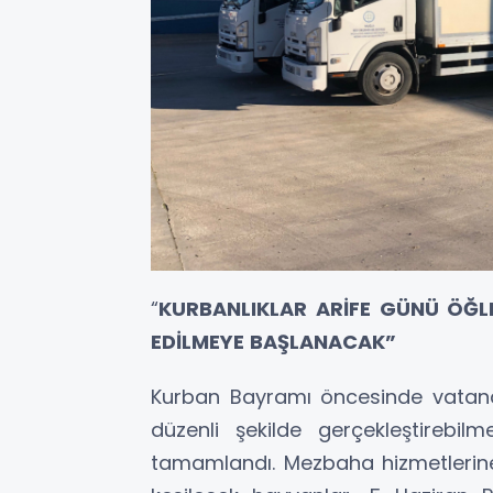
“
KURBANLIKLAR ARİFE GÜNÜ ÖĞL
EDİLMEYE BAŞLANACAK”
Kurban Bayramı öncesinde vatandaş
düzenli şekilde gerçekleştirebilm
tamamlandı. Mezbaha hizmetlerine i