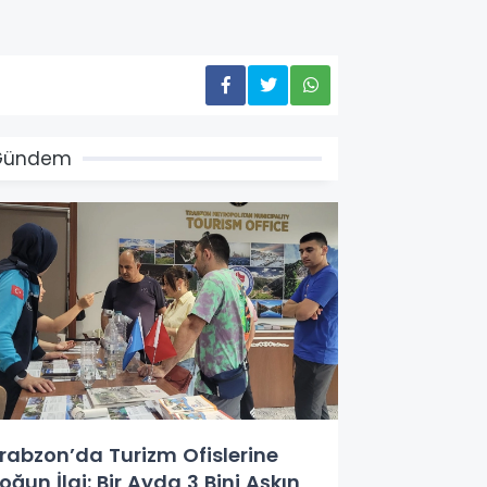
Gündem
rabzon’da Turizm Ofislerine
oğun İlgi: Bir Ayda 3 Bini Aşkın