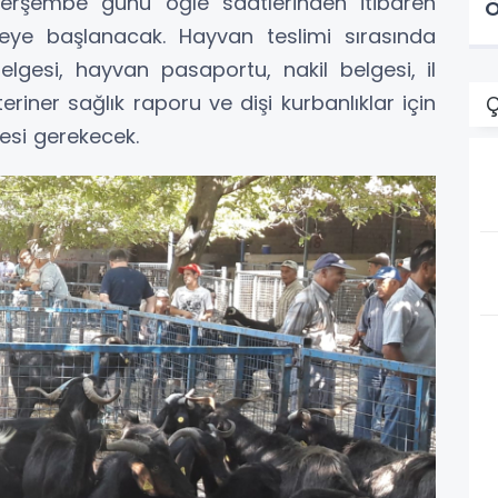
Perşembe günü öğle saatlerinden itibaren
Ö
eye başlanacak. Hayvan teslimi sırasında
lgesi, hayvan pasaportu, nakil belgesi, il
eriner sağlık raporu ve dişi kurbanlıklar için
Ç
esi gerekecek.