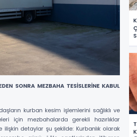
K
Ç
S
EDEN SONRA MEZBAHA TESİSLERİNE KABUL
ların kurban kesim işlemlerini sağlıklı ve
eleri için mezbahalarda gerekli hazırlıklar
T
lişkin detaylar şu şekilde: Kurbanlık olarak
K