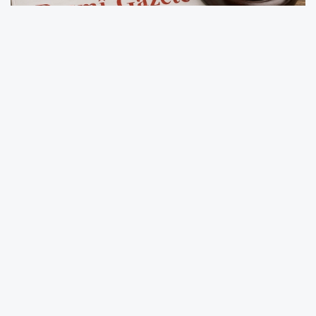
Tarım ve Orman Bakanlığı tarafından
hazırlanan “Türk Gıda Kodeksi Yeni Gıdalar
Yönetmeliği”, bugünkü Resmi Gazete’de
yayımlanarak yürürlüğe girdi. Düzenleme ile
insan sağlığının ve tüketici haklarının
korunması amacıyla “yeni gıda” olarak