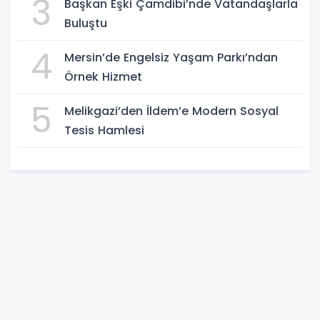
3
Başkan Eşki Çamdibi’nde Vatandaşlarla
Buluştu
4
Mersin’de Engelsiz Yaşam Parkı’ndan
Örnek Hizmet
5
Melikgazi’den İldem’e Modern Sosyal
Tesis Hamlesi