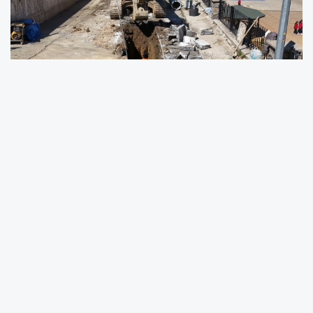
Trabzon Büyükşehir Belediyesi TİSKİ Genel
Müdürlüğü Ortahisar’ın altyapısını
güçlendirmeye devam ediyor.
Özellikle yağışlı havalarda su baskınlarının
yaşandığı noktalarda kanalizasyon-yağmur
suyu hatları ayrıştırma çalışmalarını ilçe
genelinde sürdüren ekipler, kent genelinde
toplam 27 bin metre uzunluğunda