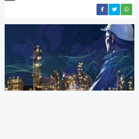
Cumhurbaşkanı Recep Tayyip Erdoğan’ın
imzasıyla yayımlanan 2026/5 sayılı