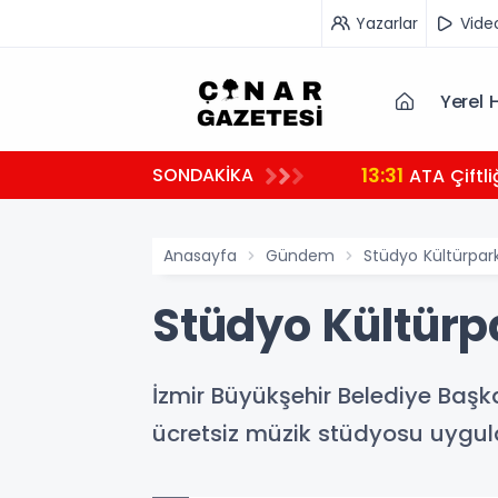
Yazarlar
Vide
Yerel 
13:31
SONDAKİKA
ATA Çiftl
Anasayfa
Gündem
Stüdyo Kültürpark 
Stüdyo Kültürpa
İzmir Büyükşehir Belediye Başk
ücretsiz müzik stüdyosu uygul