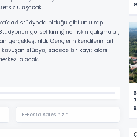
G
retsiz ulaşacak.
ka’daki stüdyoda olduğu gibi ünlü rap
. Stüdyonun görsel kimliğine ilişkin çalışmalar,
an gerçekleştirildi. Gençlerin kendilerini ait
kavuşan stüdyo, sadece bir kayıt alanı
merkezi olacak.
B
7
B
E-Posta Adresiniz *
Ç