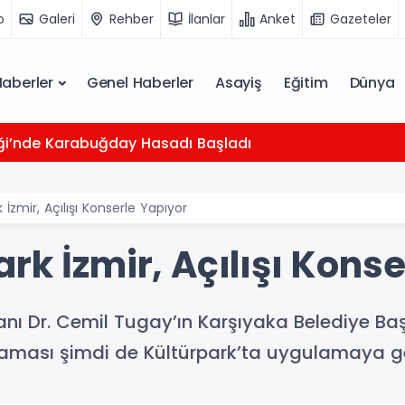
o
Galeri
Rehber
İlanlar
Anket
Gazeteler
Haberler
Genel Haberler
Asayiş
Eğitim
Dünya
iği’nde Karabuğday Hasadı Başladı
İzmir, Açılışı Konserle Yapıyor
rk İzmir, Açılışı Kons
anı Dr. Cemil Tugay’ın Karşıyaka Belediye Ba
aması şimdi de Kültürpark’ta uygulamaya ge