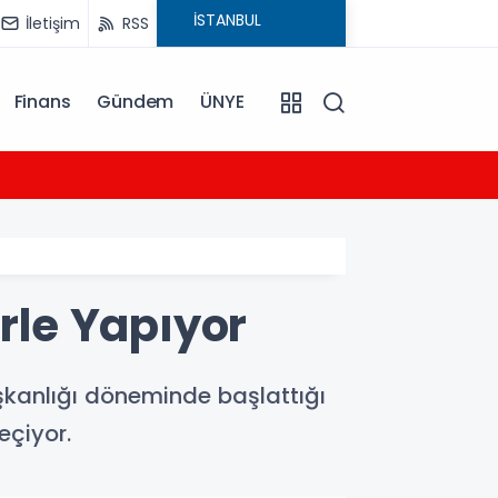
İletişim
RSS
Finans
Gündem
ÜNYE
13:29
Balıke
erle Yapıyor
şkanlığı döneminde başlattığı
çiyor.