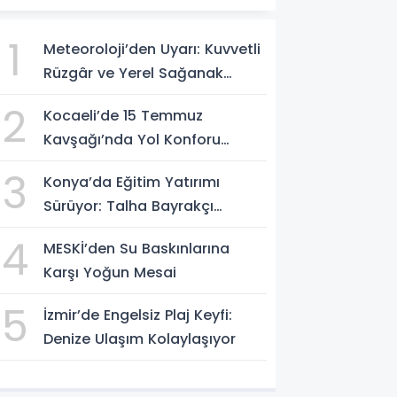
1
Meteoroloji’den Uyarı: Kuvvetli
Rüzgâr ve Yerel Sağanak
Bekleniyor
2
Kocaeli’de 15 Temmuz
Kavşağı’nda Yol Konforu
Yenilendi
3
Konya’da Eğitim Yatırımı
Sürüyor: Talha Bayrakçı
Akademisi Yükseliyor
4
MESKİ’den Su Baskınlarına
Karşı Yoğun Mesai
5
İzmir’de Engelsiz Plaj Keyfi:
Denize Ulaşım Kolaylaşıyor