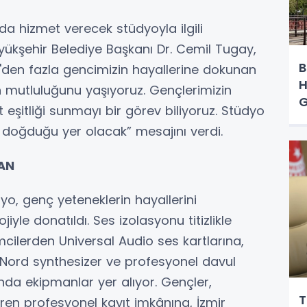
da hizmet verecek stüdyoyla ilgili
ükşehir Belediye Başkanı Dr. Cemil Tugay,
B
0'den fazla gencimizin hayallerine dokunan
H
 mutluluğunu yaşıyoruz. Gençlerimizin
G
t eşitliği sunmayı bir görev biliyoruz. Stüdyo
ın doğduğu yer olacak” mesajını verdi.
AN
o, genç yeteneklerin hayallerini
iyle donatıldı. Ses izolasyonu titizlikle
cilerden Universal Audio ses kartlarına,
Nord synthesizer ve profesyonel davul
nda ekipmanlar yer alıyor. Gençler,
T
ren profesyonel kayıt imkânına, İzmir