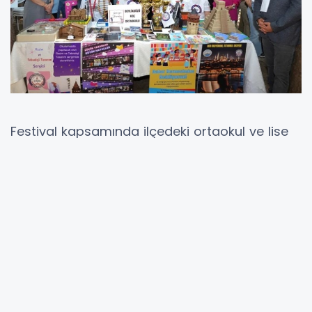
Festival kapsamında ilçedeki ortaokul ve lise
öğrencileri, TÜBİTAK 4006-C programı
çerçevesinde geliştirdikleri 110 bilimsel projeyi
sergiledi. Genç mucitlerin teknoloji,
mühendislik, matematik ve fen bilimleri
alanlarındaki yaratıcı çalışmaları, katılımcılar
tarafından büyük beğeni topladı.
FESTİVALDE BİLİMLE DOLU BİR GÜN YAŞANDI