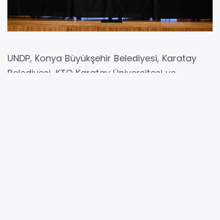
UNDP, Konya Büyükşehir Belediyesi, Karatay
Belediyesi, KTO Karatay Üniversitesi ve
Trendyol iş birliğiyle başlatılan “Yarının Köyleri
Projesi”, Yarma Mahallesi’nde kurulacak Dijital
Merkez ile start aldı. Protokol imza töreni,
Konya Büyükşehir Belediyesi Taş Bina Kültür
Sanat’ta gerçekleştirildi.
Törende, Proje Direktörü Cihat Balcı ve Portföy
Yöneticisi Cem Bayrak projeyle ilgili sunum
yaparken protokol, Dominguez, Altay, Ortaç ve
Öztürk tarafından imzalandı.