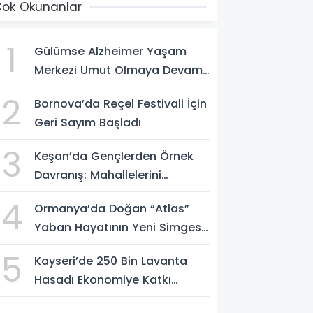
ok Okunanlar
1
Gülümse Alzheimer Yaşam
Merkezi Umut Olmaya Devam
Ediyor
2
Bornova’da Reçel Festivali İçin
Geri Sayım Başladı
3
Keşan’da Gençlerden Örnek
Davranış: Mahallelerini
Temizlediler
4
Ormanya’da Doğan “Atlas”
Yaban Hayatının Yeni Simgesi
Oldu
5
Kayseri’de 250 Bin Lavanta
Hasadı Ekonomiye Katkı
Sağlıyor