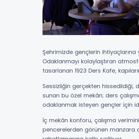
Şehrimizde gençlerin ihtiyaçlarına 
Odaklanmayı kolaylaştıran atmosfer
tasarlanan 1923 Ders Kafe, kapıların
Sessizliğin gerçekten hissedildiği,
sunan bu özel mekân; ders çalışma
odaklanmak isteyen gençler için id
İç mekân konforu, çalışma verimini 
pencerelerden görünen manzara da k
rahatlamasına katkı sağlıyor.