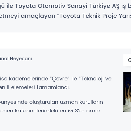
ğü ile Toyota Otomotiv Sanayi Türkiye AŞ iş 
eşfetmeyi amaçlayan “Toyota Teknik Proje Ya
se kademelerinde “Çevre” ile “Teknoloji ve
en il elemeleri tamamlandı.
i bünyesinde oluşturulan uzman kurulların
nen kategorilerindeki en iyi 3’er proje,
bünyesindeki Final Değerlendirme Kurulu
lan son değerlendirmeyle, her ili kendi