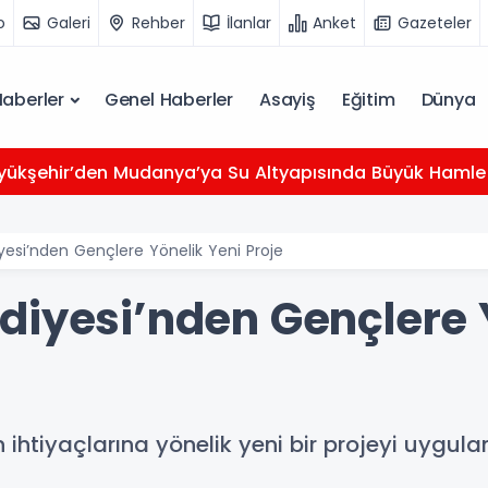
o
Galeri
Rehber
İlanlar
Anket
Gazeteler
Haberler
Genel Haberler
Asayiş
Eğitim
Dünya
yükşehir’den Mudanya’ya Su Altyapısında Büyük Hamle
yesi’nden Gençlere Yönelik Yeni Proje
diyesi’nden Gençlere 
n ihtiyaçlarına yönelik yeni bir projeyi uygu