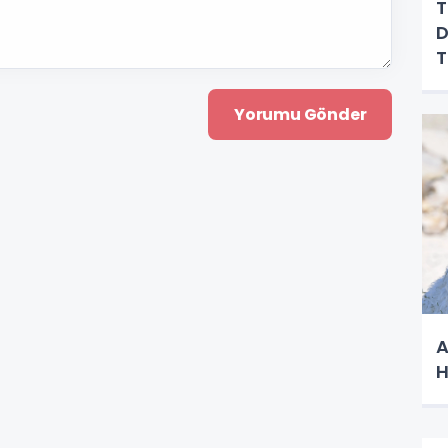
T
D
A
H