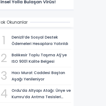
insel Yolla Bulaşan Virüs!
ok Okunanlar
1
Denizli’de Sosyal Destek
Ödemeleri Hesaplara Yatırıldı
2
Balıkesir Toplu Taşıma AŞ’ye
ISO 9001 Kalite Belgesi
3
Hacı Murat Caddesi Baştan
Aşağı Yenileniyor
4
Ordu’da Altyapı Atağı: Ünye ve
Kumru’da Arıtma Tesisleri
Yenileniyor