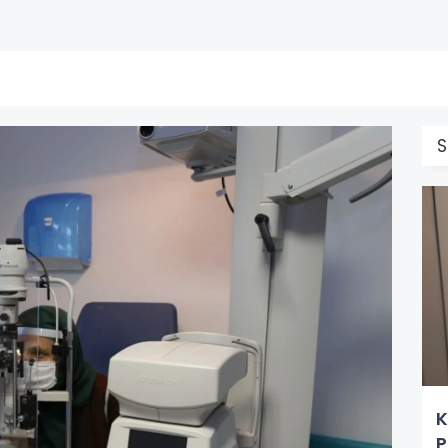
S
K
P