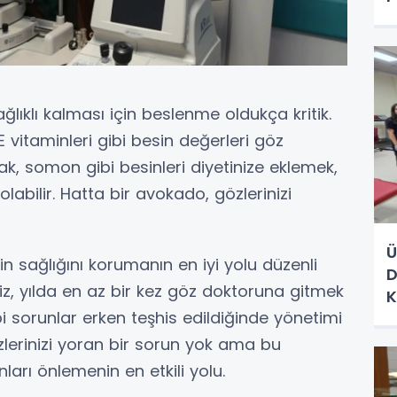
ağlıklı kalması için beslenme oldukça kritik.
E vitaminleri gibi besin değerleri göz
ak, somon gibi besinleri diyetinize eklemek,
labilir. Hatta bir avokado, gözlerinizi
Ü
zin sağlığını korumanın en iyi yolu düzenli
D
iz, yılda en az bir kez göz doktoruna gitmek
K
bi sorunlar erken teşhis edildiğinde yönetimi
zlerinizi yoran bir sorun yok ama bu
nları önlemenin en etkili yolu.