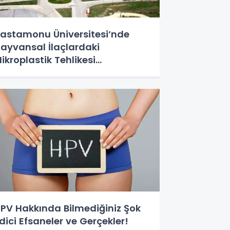
astamonu Üniversitesi’nde
ayvansal İlaçlardaki
ikroplastik Tehlikesi
raştırılacak
PV Hakkında Bilmediğiniz Şok
dici Efsaneler ve Gerçekler!