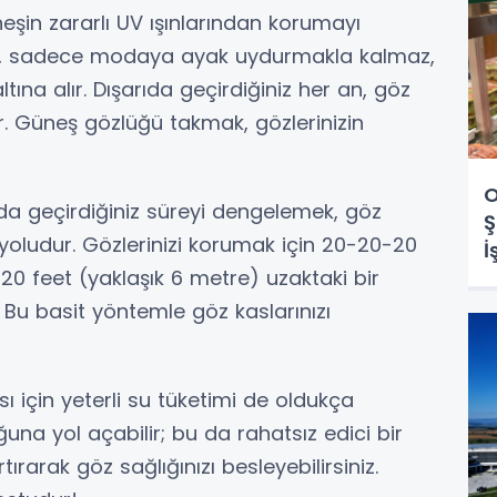
neşin zararlı UV ışınlarından korumayı
eri, sadece modaya ayak uydurmakla kalmaz,
ına alır. Dışarıda geçirdiğiniz her an, göz
ilir. Güneş gözlüğü takmak, gözlerinizin
O
nda geçirdiğiniz süreyi dengelemek, göz
Ş
 yoludur. Gözlerinizi korumak için 20-20-20
İ
 20 feet (yaklaşık 6 metre) uzaktaki bir
. Bu basit yöntemle göz kaslarınızı
ı için yeterli su tüketimi de oldukça
una yol açabilir; bu da rahatsız edici bir
ırarak göz sağlığınızı besleyebilirsiniz.