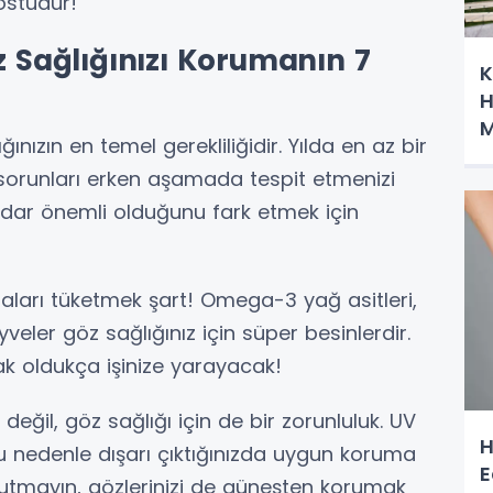
dostudur!
z Sağlığınızı Korumanın 7
K
H
M
ızın en temel gerekliliğidir. Yılda en az bir
A
 sorunları erken aşamada tespit etmenizi
kadar önemli olduğunu fark etmek için
daları tüketmek şart! Omega-3 yağ asitleri,
yveler göz sağlığınız için süper besinlerdir.
k oldukça işinize yarayacak!
ğil, göz sağlığı için de bir zorunluluk. UV
H
, bu nedenle dışarı çıktığınızda uygun koruma
E
utmayın, gözlerinizi de güneşten korumak