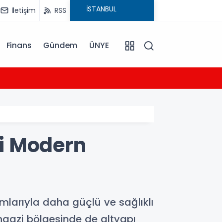
İletişim
RSS
Finans
Gündem
ÜNYE
09:12
Bornov
i Modern
ımlarıyla daha güçlü ve sağlıklı
ngazi bölgesinde de altyapı