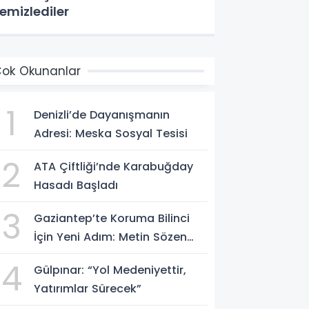
emizlediler
ok Okunanlar
1
Denizli’de Dayanışmanın
Adresi: Meska Sosyal Tesisi
2
ATA Çiftliği’nde Karabuğday
Hasadı Başladı
3
Gaziantep’te Koruma Bilinci
İçin Yeni Adım: Metin Sözen
Okulu Açıldı
4
Gülpınar: “Yol Medeniyettir,
Yatırımlar Sürecek”