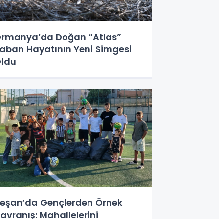
rmanya’da Doğan “Atlas”
aban Hayatının Yeni Simgesi
ldu
eşan’da Gençlerden Örnek
avranış: Mahallelerini