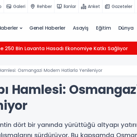
o
Galeri
Rehber
İlanlar
Anket
Gazeteler
Haberler
Genel Haberler
Asayiş
Eğitim
Dünya
de 250 Bin Lavanta Hasadı Ekonomiye Katkı Sağlıyor
 Hamlesi: Osmangazi Modern Hatlarla Yenileniyor
pı Hamlesi: Osmangaz
niyor
ntin dört bir yanında yürüttüğü altyapı yatır
 çalışmalarını sürdürüyor. Bu kapsamda Osma