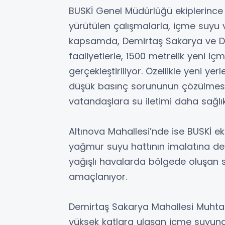
BUSKİ Genel Müdürlüğü ekiplerince 
yürütülen çalışmalarla, içme suyu v
kapsamda, Demirtaş Sakarya ve D
faaliyetlerle, 1500 metrelik yeni i
gerçekleştiriliyor. Özellikle yeni y
düşük basınç sorununun çözülmesi 
vatandaşlara su iletimi daha sağlıkl
Altınova Mahallesi’nde ise BUSKİ ek
yağmur suyu hattının imalatına deva
yağışlı havalarda bölgede oluşan su
amaçlanıyor.
Demirtaş Sakarya Mahallesi Muhtar
yüksek katlara ulaşan içme suyund