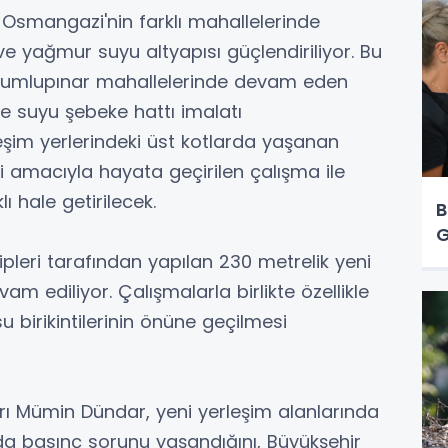
Osmangazi'nin farklı mahallelerinde
e yağmur suyu altyapısı güçlendiriliyor. Bu
umlupınar mahallelerinde devam eden
çme suyu şebeke hattı imalatı
erleşim yerlerindeki üst kotlarda yaşanan
amacıyla hayata geçirilen çalışma ile
ı hale getirilecek.
B
G
ipleri tarafından yapılan 230 metrelik yeni
m ediliyor. Çalışmalarla birlikte özellikle
 birikintilerinin önüne geçilmesi
ı Mümin Dündar, yeni yerleşim alanlarında
a basınç sorunu yaşandığını, Büyükşehir