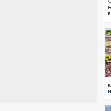
G
M
E
K
H