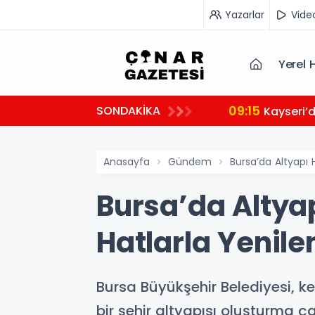
Yazarlar
Vide
Yerel 
09:15
SONDAKİKA
Kayseri’
Anasayfa
Gündem
Bursa’da Altyapı
Bursa’da Altya
Hatlarla Yenile
Bursa Büyükşehir Belediyesi, ke
bir şehir altyapısı oluşturma