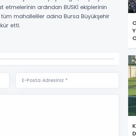
at etmelerinin ardından BUSKİ ekiplerinin
, tüm mahalleliler adına Bursa Büyükşehir
O
ür etti.
Y
O
E-Posta Adresiniz *
K
D