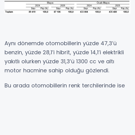
Aynı dönemde otomobillerin yüzde 47,3’ü
benzin, yüzde 28,1’i hibrit, yüzde 14,1’i elektrikli
yakıtlı olurken yüzde 31,3’ü 1300 cc ve altı
motor hacmine sahip olduğu gözlendi.
Bu arada otomobillerin renk terchilerinde ise
yüzde 40,4 ile gri rengin ilk sırayı koruyor. Renk
tercihlerinde yüzde 25,1'i beyaz, yüzde 12,7'si
siyah, yüzde 11,7'si mavi, yüzde 4,6'sı yeşil,
yüzde 4,0'ı kırmızı, yüzde 0,6'sı kahverengi,
yüzde 0,5'i sarı, yüzde 0,3'ü turuncu ve yüzde