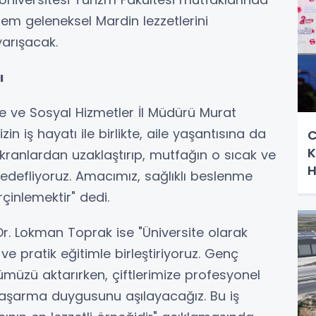
hem geleneksel Mardin lezzetlerini
arışacak.
ı
e ve Sosyal Hizmetler İl Müdürü Murat
in iş hayatı ile birlikte, aile yaşantısına da
C
K
 ekranlardan uzaklaştırıp, mutfağın o sıcak ve
H
edefliyoruz. Amacımız, sağlıklı beslenme
rçinlemektir" dedi.
Dr. Lokman Toprak ise "Üniversite olarak
 ve pratik eğitimle birleştiriyoruz. Genç
müzü aktarırken, çiftlerimize profesyonel
e başarma duygusunu aşılayacağız. Bu iş