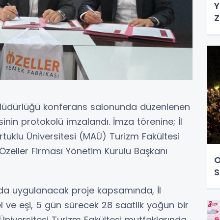
Y
Z
l Müdürlüğü konferans salonunda düzenlenen
sinin protokolü imzalandı. İmza törenine; İl
tuklu Üniversitesi (MAÜ) Turizm Fakültesi
Özeller Firması Yönetim Kurulu Başkanı
O
S
da uygulanacak proje kapsamında, İl
ve eşi, 5 gün sürecek 28 saatlik yoğun bir
Üniversitesi Turizm Fakültesi mutfaklarında