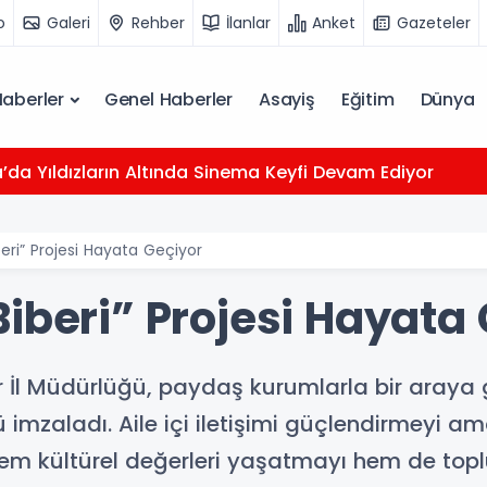
o
Galeri
Rehber
İlanlar
Anket
Gazeteler
Haberler
Genel Haberler
Asayiş
Eğitim
Dünya
da Yıldızların Altında Sinema Keyfi Devam Ediyor
eri” Projesi Hayata Geçiyor
iberi” Projesi Hayata
r İl Müdürlüğü, paydaş kurumlarla bir araya g
ünü imzaladı. Aile içi iletişimi güçlendirmeyi
hem kültürel değerleri yaşatmayı hem de top