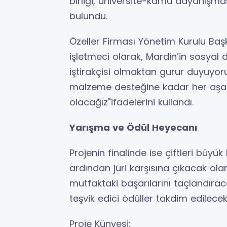
birliği, üniversite-kamu dayanışmas
bulundu.
Özeller Firması Yönetim Kurulu Başka
işletmeci olarak, Mardin’in sosyal 
iştirakçisi olmaktan gurur duyuyoru
malzeme desteğine kadar her aşa
olacağız"ifadelerini kullandı.
Yarışma ve Ödül Heyecanı
Projenin finalinde ise çiftleri büyü
ardından jüri karşısına çıkacak olan
mutfaktaki başarılarını taçlandıraca
teşvik edici ödüller takdim edilecek
Proje Künyesi: