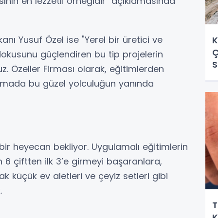
ının en lezzetli örneğidir" açıklamasında
nı Yusuf Özel ise "Yerel bir üretici ve
K
Ç
dokusunu güçlendiren bu tip projelerin
S
z. Özeller Firması olarak, eğitimlerden
mada bu güzel yolculuğun yanında
k bir heyecan bekliyor. Uygulamalı eğitimlerin
 6 çiftten ilk 3’e girmeyi başaranlara,
k küçük ev aletleri ve çeyiz setleri gibi
.
T
K