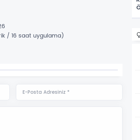
Ö
26
Ç
orik / 16 saat uygulama)
E-Posta Adresiniz *