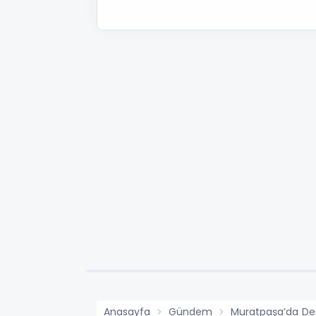
Anasayfa
Gündem
Muratpaşa’da Deni