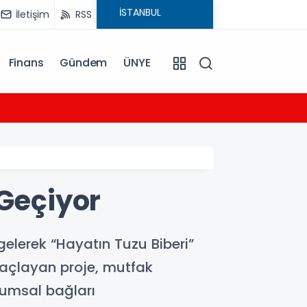
İletişim
RSS
Finans
Gündem
ÜNYE
12:58
Cevdet
 Geçiyor
elerek “Hayatın Tuzu Biberi”
 amaçlayan proje, mutfak
lumsal bağları