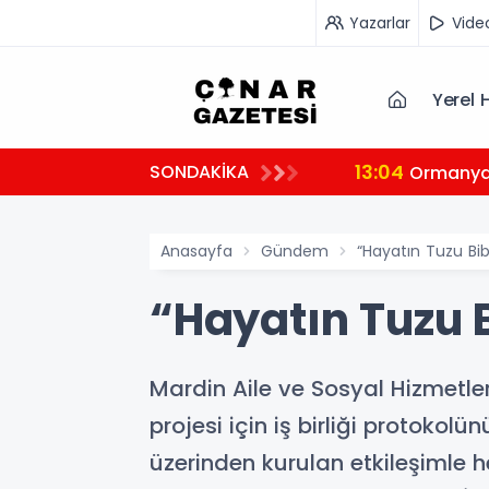
Yazarlar
Vide
Yerel 
13:04
SONDAKİKA
tçi
Ormanya’
Anasayfa
Gündem
“Hayatın Tuzu Bib
“Hayatın Tuzu B
Mardin Aile ve Sosyal Hizmetle
projesi için iş birliği protokol
üzerinden kurulan etkileşimle 