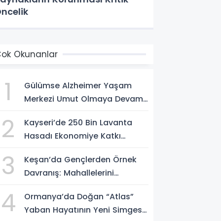
ncelik
ok Okunanlar
1
Gülümse Alzheimer Yaşam
Merkezi Umut Olmaya Devam
Ediyor
2
Kayseri’de 250 Bin Lavanta
Hasadı Ekonomiye Katkı
Sağlıyor
3
Keşan’da Gençlerden Örnek
Davranış: Mahallelerini
Temizlediler
4
Ormanya’da Doğan “Atlas”
Yaban Hayatının Yeni Simgesi