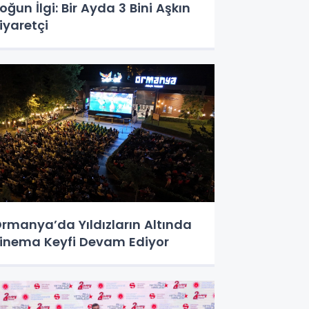
oğun İlgi: Bir Ayda 3 Bini Aşkın
iyaretçi
rmanya’da Yıldızların Altında
inema Keyfi Devam Ediyor