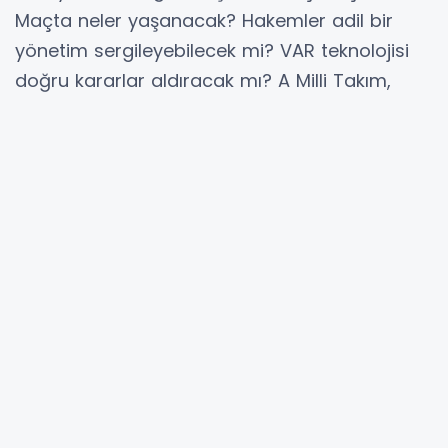
Maçta neler yaşanacak? Hakemler adil bir
yönetim sergileyebilecek mi? VAR teknolojisi
doğru kararlar aldıracak mı? A Milli Takım,
gruptan çıkma şansını artırabilecek mi?
Karşılaşma sonucu ne olacak? Bu ve daha
fazlası için tüm detaylar haberimizde.
A Milli Futbol Takımı, UEFA Uluslar B Ligi 4. Grup
6. ve son maçında 19 Kasım Salı günü
Karadağ'a konuk olacak. Kritik karşılaşma
öncesi maçın hakemleri de belli oldu. İsviçre
Futbol Federasyonu'ndan olan hakem Urs
Schnyder, bu önemli müsabakayı yönetecek.
İşte karşılaşma hakkında tüm detaylar: