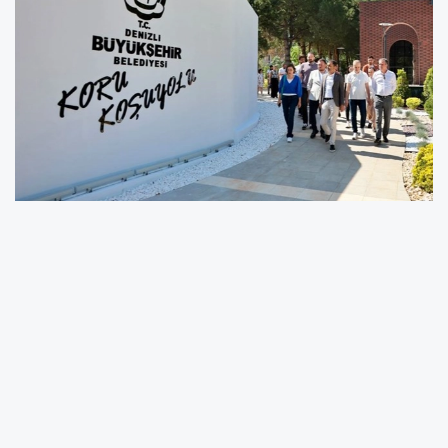
Denizli Büyükşehir Belediye Başkanı Bülent Nuri
Çavuşoğlu, Ocak ayında temeli atılan Yunus
Emre Sosyal Tesisi ile kaba inşaatı
tamamlanan Egekent Karaman Güneşli Günler
Çocuk Gelişim Merkezi’ndeki çalışmaları
yerinde inceledi. Başkan Çavuşoğlu, saha
ilerlemeleri ve planlanan takvim hakkında